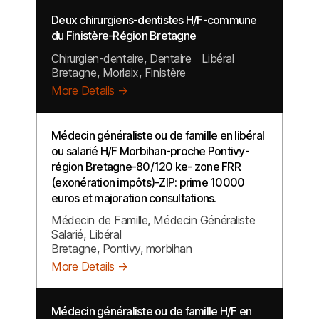
Deux chirurgiens-dentistes H/F-commune
du Finistère-Région Bretagne
Chirurgien-dentaire
Dentaire
Libéral
Bretagne
Morlaix
Finistère
More Details
Médecin généraliste ou de famille en libéral
ou salarié H/F Morbihan-proche Pontivy-
région Bretagne-80/120 ke- zone FRR
(exonération impôts)-ZIP: prime 10000
euros et majoration consultations.
Médecin de Famille
Médecin Généraliste
Salarié
Libéral
Bretagne
Pontivy
morbihan
More Details
Médecin généraliste ou de famille H/F en