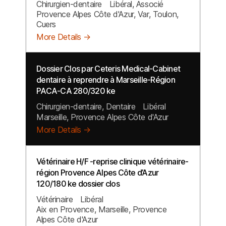
Chirurgien-dentaire
Libéral
Associé
Provence Alpes Côte d'Azur
Var
Toulon
Cuers
More Details
Dossier Clos par Ceteris Medical-Cabinet
dentaire à reprendre à Marseille-Région
PACA-CA 280/320 ke
Chirurgien-dentaire
Dentaire
Libéral
Marseille
Provence Alpes Côte d'Azur
More Details
Vétérinaire H/F -reprise clinique vétérinaire-
région Provence Alpes Côte d’Azur
120/180 ke dossier clos
Vétérinaire
Libéral
Aix en Provence
Marseille
Provence
Alpes Côte d'Azur