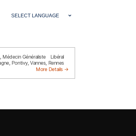
e
Médecin Généraliste
Libéral
agne
Pontivy
Vannes
Rennes
More Details