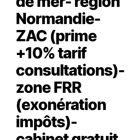
de mer- région
Normandie-
ZAC (prime
+10% tarif
consultations)-
zone FRR
(exonération
impôts)-
cabinet gratuit