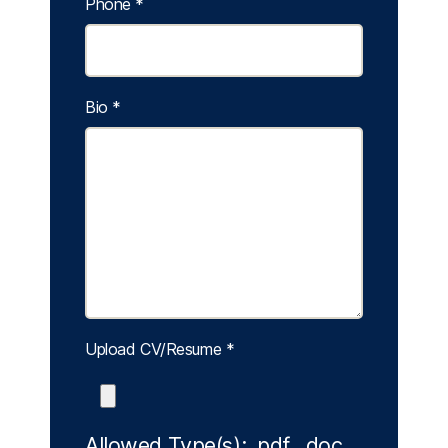
Phone
*
Bio
*
Upload CV/Resume
*
Allowed Type(s): .pdf, .doc,