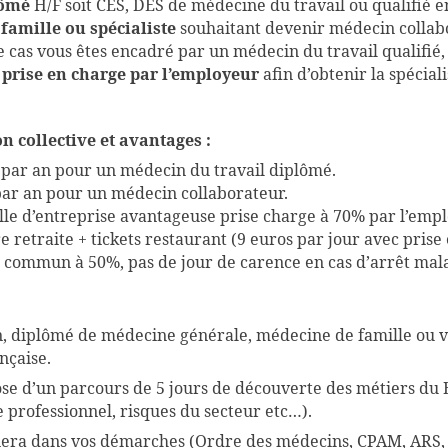
lômé
H/F soit CES, DES de médecine du travail ou qualifié en
famille ou spécialiste
souhaitant devenir médecin collabo
e cas vous êtes encadré par un médecin du travail qualifié
e
prise en charge par l’employeur
afin d’obtenir la spécia
 collective et avantages :
s par an pour un médecin du travail diplômé.
 par an pour un médecin collaborateur.
e d’entreprise avantageuse prise charge à 70% par l’emp
 retraite + tickets restaurant (9 euros par jour avec pris
n commun à 50%, pas de jour de carence en cas d’arrêt mal
n, diplômé de médecine générale, médecine de famille ou 
nçaise.
e d’un parcours de 5 jours de découverte des métiers du B
professionnel, risques du secteur etc…).
era dans vos démarches (Ordre des médecins, CPAM, ARS,