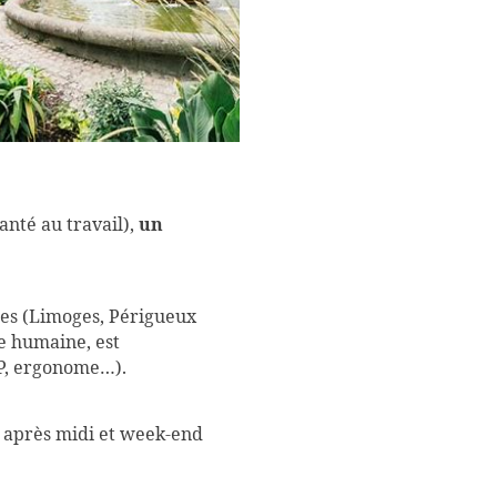
anté au travail),
un
tres (Limoges, Périgueux
le humaine, est
PRP, ergonome…).
i après midi et week-end