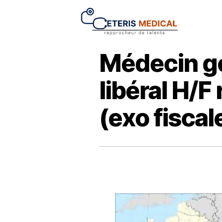
Médecin gé
libéral H/
(exo fiscal