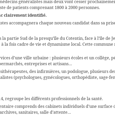
decins généralistes mais deux vont cesser prochainement 
ste de patients comprenant 1800 à 2000 personnes.
nc clairement identifié.
istes accompagnera chaque nouveau candidat dans sa prise
la partie Sud de la presqu’île du Cotentin, face à l’île de J
e à la fois cadre de vie et dynamisme local. Cette commune
vices d’une ville urbaine : plusieurs écoles et un collège, 
rmarchés, entreprises et artisans…
hérapeutes, des infirmières, un podologue, plusieurs dent
alistes (psychologues, gynécologues, orthopédiste, sage-
4, regroupe les différents professionnels de la santé.
dentaire comprends des cabinets individuels d’une surface 
chives, sanitaires, salle d’attente…