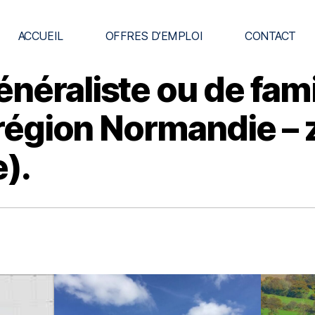
ACCUEIL
OFFRES D’EMPLOI
CONTACT
néraliste ou de fami
F région Normandie –
e).