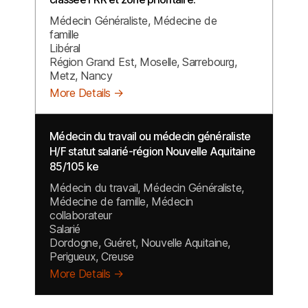
Médecin Généraliste
Médecine de
famille
Libéral
Région Grand Est
Moselle
Sarrebourg
Metz
Nancy
More Details
Médecin du travail ou médecin généraliste
H/F statut salarié-région Nouvelle Aquitaine
85/105 ke
Médecin du travail
Médecin Généraliste
Médecine de famille
Médecin
collaborateur
Salarié
Dordogne
Guéret
Nouvelle Aquitaine
Perigueux
Creuse
More Details