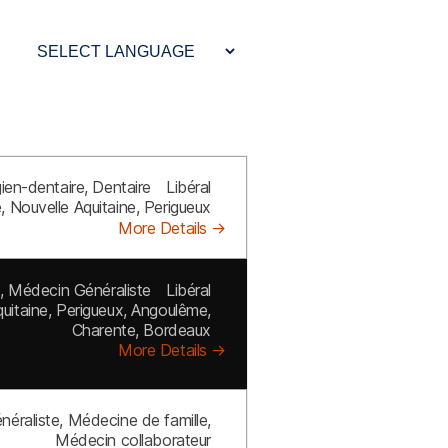
gien-dentaire
Dentaire
Libéral
e
Nouvelle Aquitaine
Perigueux
More Details
e
Médecin Généraliste
Libéral
uitaine
Perigueux
Angoulême
Charente
Bordeaux
More Details
éraliste
Médecine de famille
Médecin collaborateur