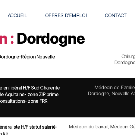
ACCUEIL
OFFRES D’EMPLOI
CONTACT
n :
Dordogne
Chirur
-Dordogne-Région Nouvelle
Dordogn
Médecin de Famill
e en libéral H/F Sud Charente
Dordogne
Nouvelle Aq
e Aquitaine- zone ZIP prime
onsultations- zone FRR
Médecin du travail
Médecin Gén
éraliste H/F statut salarié-
5 ke