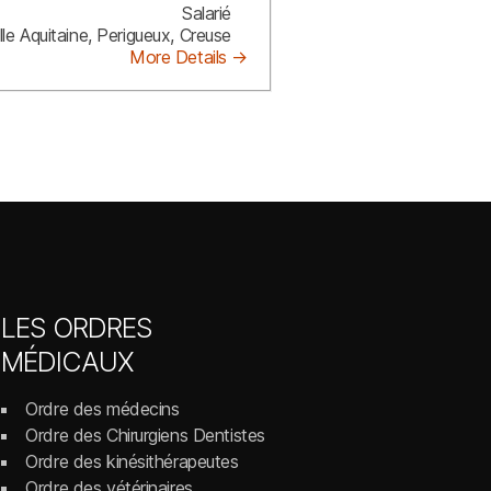
Salarié
le Aquitaine
Perigueux
Creuse
More Details
LES ORDRES
MÉDICAUX
Ordre des médecins
Ordre des Chirurgiens Dentistes
Ordre des kinésithérapeutes
Ordre des vétérinaires